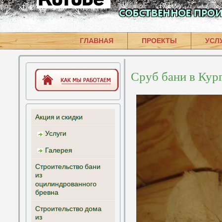
ГЛАВНАЯ
ПРОЕКТЫ
УСЛ
Сруб бани в Кур
Строительство
Дома
Производство и
Бани
доставка срубов из
Акция и скидки
Сибири
Беседки
Услуги
Проектирование
Производство
Галерея
Видеоотзыв
Строительство бани
из
оцилиндрованного
бревна
Строительство дома
из