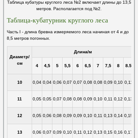
Таблица кубатуры круглого леса №2 включает длины до 13,5
метров. Располагается под №2.
Таблица-кубатурник круглого леса
Часть I - длина бревна измеряемого леса начиная от 4 и до
8,5 метров погонных.
Длина/м
Диаметр/
см
4
4,5
5
5,5
6
6,5
7
7,5
8
8.5
10
0,04
0,04
0,06
0,07
0,07
0,08
0,08
0,09
0,10
0,11
11
0,05
0,05
0,07
0,08
0,08
0,09
0,10
0,11
0,12
0,13
12
0,05
0,06
0,08
0,09
0,09
0,10
0,11
0,13
0,14
0,15
13
0,06
0,07
0,09
0,10
0,11
0,12
0,13
0,15
0,16
0,17