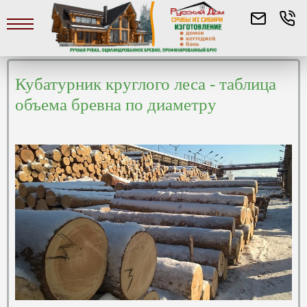
Кубатурник круглого леса - таблица
объема бревна по диаметру