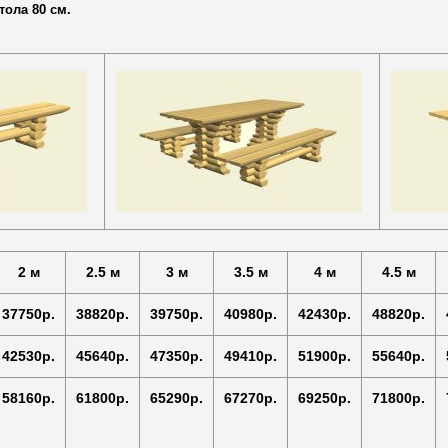
тола 80 см.
2 м
2.5 м
3 м
3.5 м
4 м
4.5 м
37750р.
38820р.
39750р.
40980р.
42430р.
48820р.
42530р.
45640р.
47350р.
49410р.
51900р.
55640р.
58160р.
61800р.
65290р.
67270р.
69250р.
71800р.