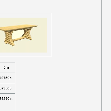
5 м
49750р.
57350р.
75290р.