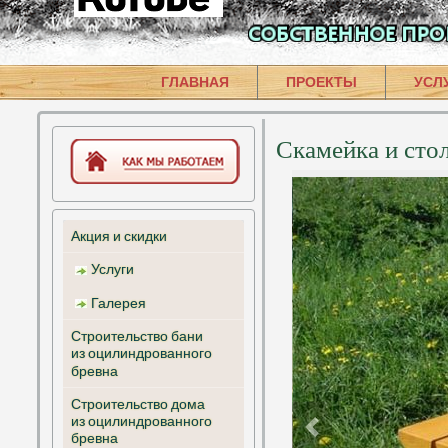
ГЛАВНАЯ
ПРОЕКТЫ
УСЛ
Скамейка и сто
Строительство
Дома
Производство и
Бани
доставка срубов из
Акция и скидки
Сибири
Беседки
Услуги
Проектирование
Производство
Галерея
Видеоотзыв
Строительство бани
из оцилиндрованного
бревна
Строительство дома
из оцилиндрованного
бревна