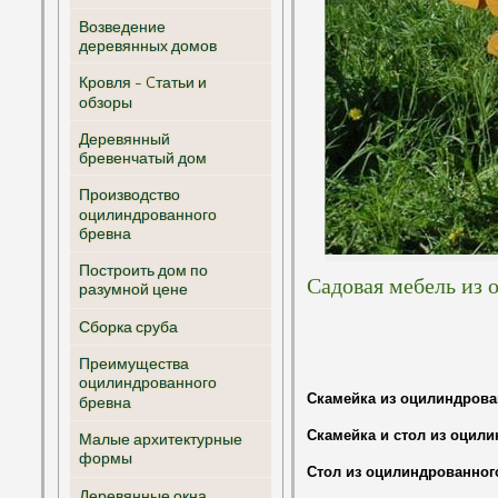
Возведение
деревянных домов
Кровля - Cтатьи и
обзоры
Деревянный
бревенчатый дом
Производство
оцилиндрованного
бревна
Построить дом по
Садовая мебель из 
разумной цене
Сборка сруба
Преимущества
оцилиндрованного
Скамейка из оцилиндрова
бревна
Скамейка и стол из оцил
Малые архитектурные
формы
Стол из оцилиндрованног
Деревянные окна