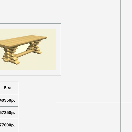
5 м
49950р.
57250р.
77000р.