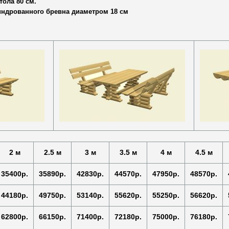
тола 80 см.
индрованного бревна диаметром 18 см
2 м
2.5 м
3 м
3.5 м
4 м
4.5 м
35400р.
35890р.
42830р.
44570р.
47950р.
48570р.
44180р.
49750р.
53140р.
55620р.
55250р.
56620р.
62800р.
66150р.
71400р.
72180р.
75000р.
76180р.