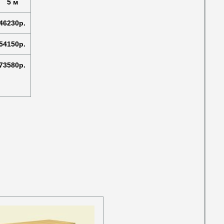
5 м
46230р.
54150р.
73580р.