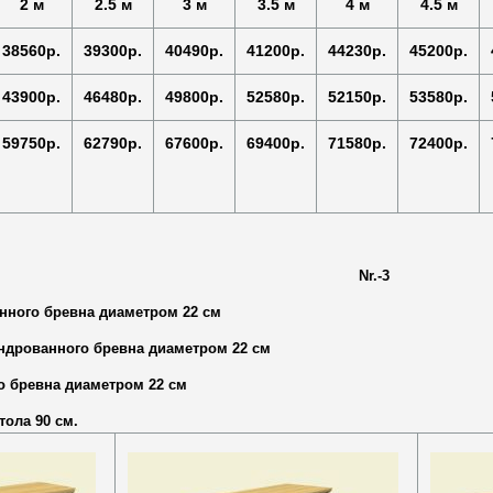
2 м
2.5 м
3 м
3.5 м
4 м
4.5 м
38560р.
39300р.
40490р.
41200р.
44230р.
45200р.
43900р.
46480р.
49800р.
52580р.
52150р.
53580р.
59750р.
62790р.
67600р.
69400р.
71580р.
72400р.
Nr.-3
нного бревна диаметром 22 см
индрованного бревна диаметром 22 см
о бревна диаметром 22 см
тола 90 см.