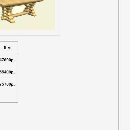
5 м
47600р.
55400р.
75700р.