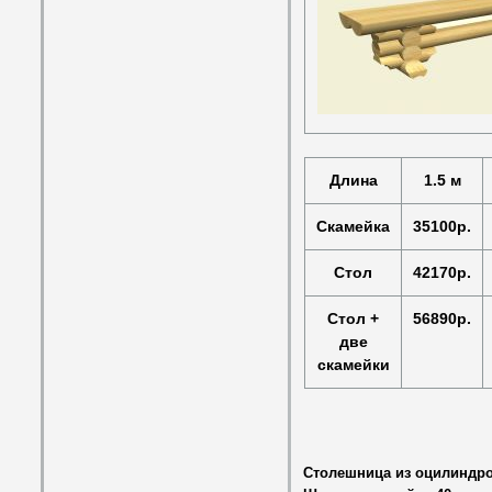
Длина
1.5 м
Скамейка
35100р.
Стол
42170р.
Стол +
56890р.
две
скамейки
Столешница из оцилиндро