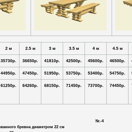
2 м
2.5 м
3 м
3.5 м
4 м
4.5 м
35730р.
36650р.
41810р.
42500р.
45600р.
46500р.
44950р.
47450р.
51950р.
53750р.
53400р.
54750р.
61250р.
64260р.
68150р.
71450р.
73700р.
74450р.
Nr.-4
ванного бревна диаметром 22 см